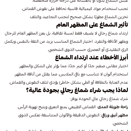
غسل الشماغ يدويًا أو بالغسالة على درجة حرارة منخفضة.
تجنب استخدام مواد كيميائية قاسية تحافظ على نقوش القماش.
تخزين الشماغ مطويًا بشكل صحيح لتجنب التجاعيد والتلف.
تأثير الشماغ على المظهر العام
ارتداء شماغ رجالي لا يضيف فقط لمسة ثقافية، بل يعزز المظهر العام للرجال
ويظهر الأناقة والتفرد. اختيار الشماغ المناسب يزيد من الثقة بالنفس ويكمل
الزي التقليدي أو العصري حسب الذوق الشخصي.
أبرز الأخطاء عند ارتداء الشماغ
اختيار مقاس صغير جدًا أو كبير جدًا، مما يؤثر على الشكل والمظهر.
استخدام ألوان لا تتناسب مع باقي الملابس، مما يقلل من أناقة المظهر.
عدم العناية بالنظافة أو الطي بشكل خاطئ يؤدي لتلف النقوش والقماش.
لماذا يجب شراء شماغ رجالي بجودة عالية؟
شراء شماغ رجالي عالي الجودة يوفر:
راحة طويلة المدى
: القماش الطبيعي يمنع التعرق ويتيح تهوية الرأس.
مظهر أنيق وراقي
: النقوش الدقيقة والألوان المتناسقة تعكس الذوق
الشخصي.