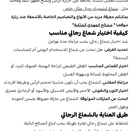
مناسب لفصل الشتاء، يحافظ على حرارة الرأس ويمنح مظهرًا أنيقًا وفخمًا.
مثل :
شماغ كشميري رويال ملكي خاص
يمكنكم معرفة مزيد من الأنواع والتصاميم الخاصة بالأشمغة عند زيارة
موقعنا "
مشالح المهدي الملكية
"
كيفية اختيار شماغ رجالي مناسب
عند اختيار شماغ رجالي، يجب مراعاة عدة عوامل:
تحديد الغرض
: هل تبحث عن شماغ للاستخدام اليومي أم للمناسبات
الرسمية؟
اختيار القماش المناسب
: القطن الطبيعي للراحة اليومية، الصوف للبرد، أو
القطن المخلوط للمتانة وسهولة الغسل.
مراعاة المقاس
: الشماغ يجب أن يكون مناسبًا لحجم الرأس وطريقة الارتداء.
اختيار اللون والنقوش
: الأحمر والأبيض كلاسيكي، والأسود أو الرمادي عصري.
البحث عن الماركات الموثوقة
: الشماغ من ماركة معروفة يضمن الجودة
وطول العمر.
طرق العناية بالشماغ الرجالي
للحفاظ على شماغ رجالي لفترة طويلة، يجب اتباع النصائح التالية: