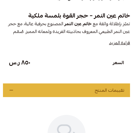
خاتم عين النمر – حجر القوة بلمسة ملكية
تميّز بإطلالة واثقة مع
خاتم عين النمر
المصنوع بحرفية عالية، مع حجر
عين النمر الطبيعي المعروف بجاذبيته الفريدة ولمعانه المميز. صُمّم
الخاتم بدقة ليكون بمقاس
٥ أمريكي
ومطلي بطبقة
روديوم
للحفاظ على
قراءة المزيد
لمعانه وحمايته من الخدوش.
٨٥٠ ر.س
المواصفات:
السعر
الكلمة المفتاحية:
خاتم عين النمر
الحجر: عين النمر طبيعي أصلي
المقاس: ٥ أمريكي
تقييمات المنتج
الطلي: روديوم لمتانة ولمعان يدوم
الصياغة: احترافية بتفاصيل أنيقة
خاتم عين النمر… رمز القوة والأناقة الفريدة.