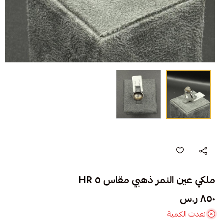
ملكي عين النمر ذهبي مقاس ٥ HR
٨٥٠ ر.س
نفدت الكمية