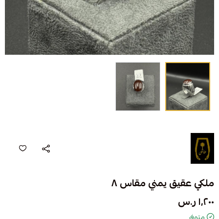
ملكي عقيق يمني مقاس ٨
١٬٢٠٠ ر.س
متوفر