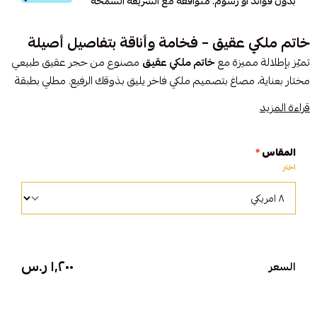
بدون فوائد أو رسوم. متوافقة مع الشريعة السمحة
خاتم ملكي عقيق – فخامة وأناقة بتفاصيل أصيلة
تميّز بإطلالة مميزة مع
خاتم ملكي عقيق
مصنوع من حجر عقيق طبيعي
مختار بعناية، مصاغ بتصميم ملكي فاخر يليق بذوقك الرفيع. مطلي بطبقة
روديوم
للحفاظ على بريقه وجودته، ومتوفر بمقاس
٨ أمريكي
ليناسب
قراءة المزيد
إطلالتك اليومية أو المناسبات الخاصة.
المقاس
*
المواصفات:
اختر
الكلمة المفتاحية:
خاتم ملكي عقيق
الحجر: عقيق طبيعي أصلي
التصميم: ملكي فاخر بصياغة متقنة
الطلي: روديوم لمتانة ولمعان يدوم
المقاس: ٨ أمريكي
١٬٢٠٠ ر.س
السعر
خاتم ملكي عقيق… لمسة أصالة وأناقة ملكية في قطعة واحدة.