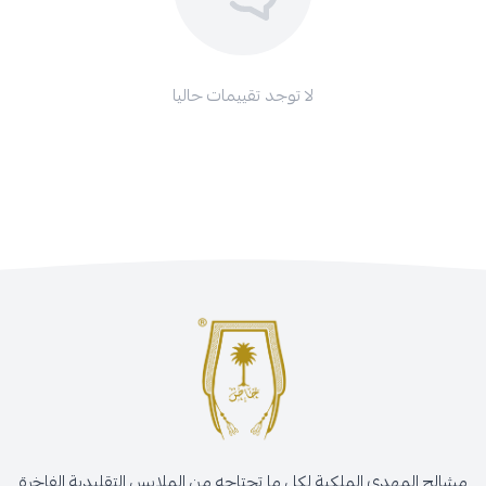
يعكس شخصية قوية وذوقًا مميزًا
قطعة فاخرة تناسب الاستخدام اليومي والمناسبات
مثالي للإهداء الفاخر أو الاقتناء الشخصي
لا توجد تقييمات حاليا
يدوم لمعانه ولا يبهت مع الوقت
اطلبه الآن – وتميّز بما يعكس أصالتك
خاتم يعبر عنك. طبيعي، أصيل، وفاخر في كل تفصيلة. اطلب
خاتم حجر
طبيعي فضة إيطالية صياغة يدوية
الآن وتمتّع بجودة عالية وتغليف أنيق
وشحن سريع.
ارتدِ التفرّد... قطعة واحدة لا تُشبه غيرها.
مشالح المهدي الملكية لكل ما تحتاجه من الملابس التقليدية الفاخرة