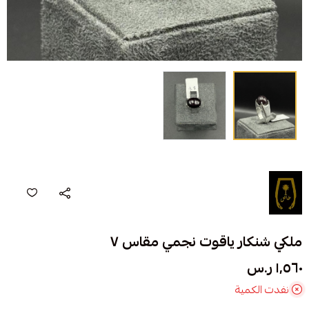
ملكي شنكار ياقوت نجمي مقاس ٧
١٬٥٦٠ ر.س
نفدت الكمية