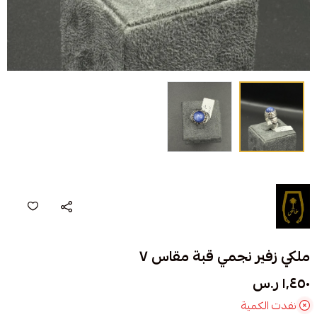
ملكي زفير نجمي قبة مقاس ٧
١٬٤٥٠ ر.س
نفدت الكمية