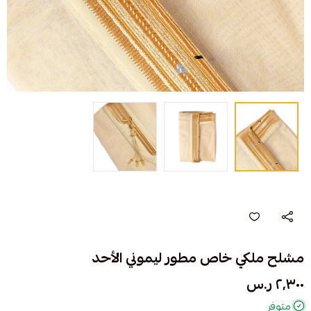
مشلح ملكي خاص مطور ليموني الأحد
٢٬٣٠٠ ر.س
متوفر