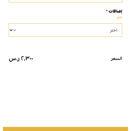
إضافات
*
اختر
٢٬٣٠٠ ر.س
السعر