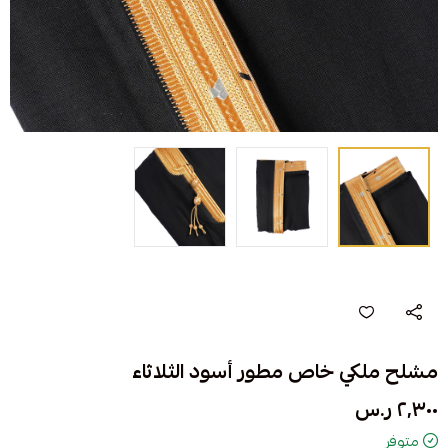
مشلح ملكي خاص مطور أسود الثلاثاء
٢٬٣٠٠ ر.س
متوفر