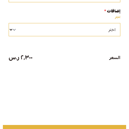
إضافات
*
اختر
٢٬٣٠٠ ر.س
السعر