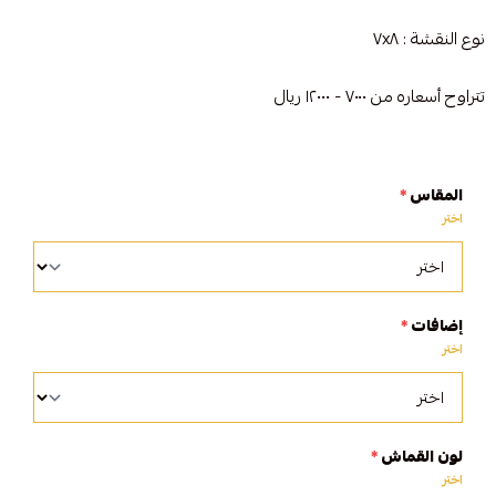
نوع النقشة : ٧x٨
تتراوح أسعاره من ٧٠٠٠ - ١٢٠٠٠ ريال
المقاس
*
اختر
إضافات
*
اختر
لون القماش
*
اختر