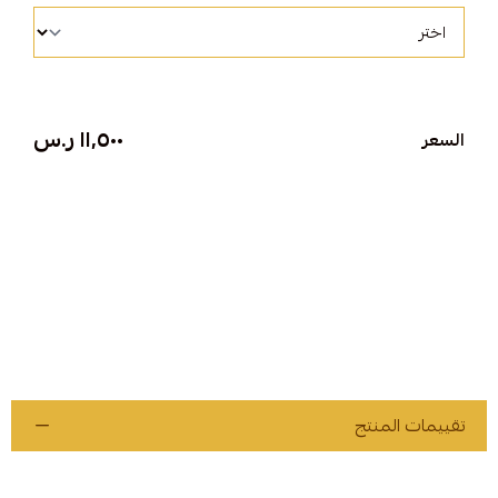
١١٬٥٠٠ ر.س
السعر
تقييمات المنتج