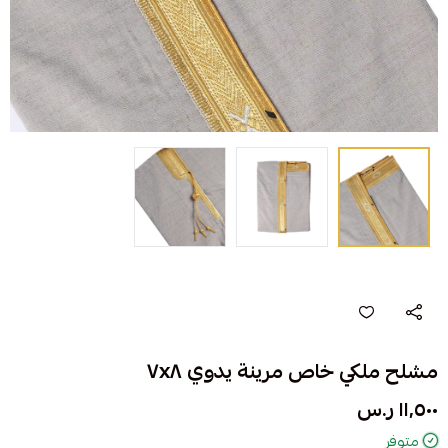
مشلح ملكي خاص مرينة يدوي ٧x٨
١١٬٥٠٠ ر.س
متوفر