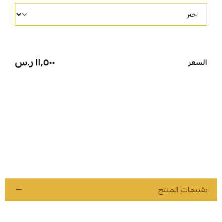
١١٬٥٠٠ ر.س
السعر
تقييمات المنتج