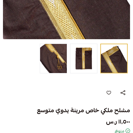
مشلح ملكي خاص مرينة يدوي متوسع
١١٬٥٠٠ ر.س
متوفر