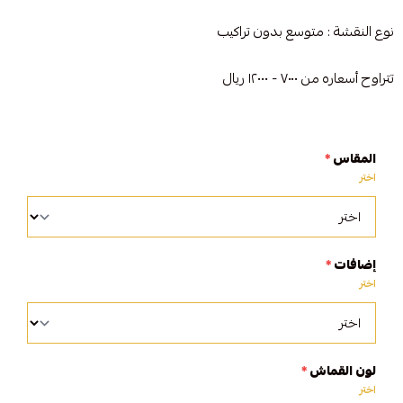
نوع النقشة : متوسع بدون تراكيب
تتراوح أسعاره من ٧٠٠٠ - ١٢٠٠٠ ريال
المقاس
*
اختر
إضافات
*
اختر
لون القماش
*
اختر