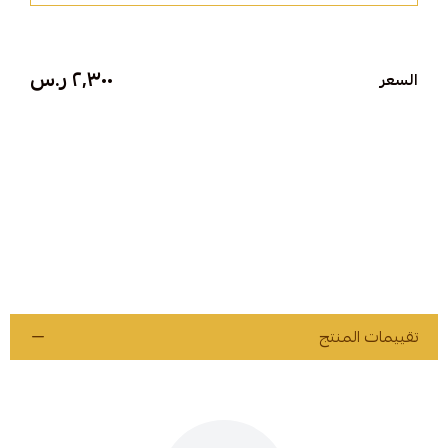
٢٬٣٠٠ ر.س
السعر
تقييمات المنتج