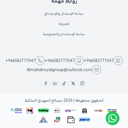
روابط مهمة
سياسة الإستبدال والإسترجاع
المدونة
سياسة الإستخدام والخصوصية
+966582777047
+966582777047
+966582777047
Almahdiroyalgroup@outlook.com
الحقوق محفوظة | 2026
مشالح المهدي الملكية