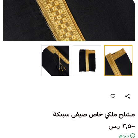
مشلح ملكي خاص صيفي سبيكة
١٢٬٥٠٠ ر.س
متوفر