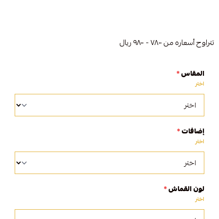
تتراوح أسعاره من ٧٨٠٠ - ٩٨٠٠ ريال
المقاس
*
اختر
إضافات
*
اختر
لون القماش
*
اختر