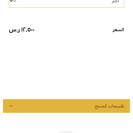
١٢٬٥٠٠ ر.س
السعر
تقييمات المنتج