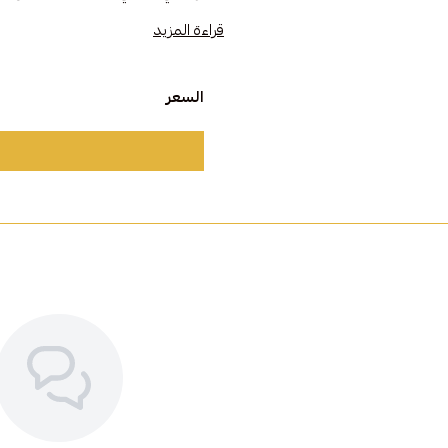
ذوق الرجل العصري الباحث عن التميز.
قراءة المزيد
المواصفات:
حجر: كحلي طبيعي
السعر
خامة: فضة إيطالية نقية
صياغة: يدوية متقنة
طلي: روديوم لمتانة ولمعان طويل الأم
المميزات:
تصميم ملكي أنيق يناسب كل المناسبا
حجر كحلي يعكس الثقة والغموض
مثالي للإطلالات الرسمية والهدايا الفاخ
يجمع بين الحرفية العالية والتفرد في ال