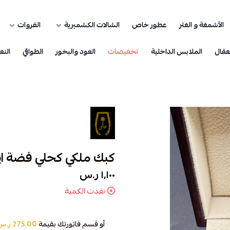
الأشمغة و الغتر
عطور خاص
الشالات الكشميرية
الفروات
عقال
الملابس الداخلية
تخفيضات
العود والبخور
الطواقي
النع
كبك ملكي كحلي فضة اي
١٬١٠٠ ر.س
نفدت الكمية
أو قسم فاتورتك بقيمة
275.00 ر.س