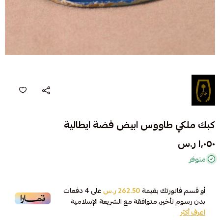
كبك ملكي طاووس ابيض فضة ايطالية
١٬٠٥٠ ر.س
متوفر
أو قسم فاتورتك بقيمة
262.50 ر.س
على
4
دفعات
بدون رسوم تأخير، متوافقة مع الشريعة الإسلامية
اعرف أكثر