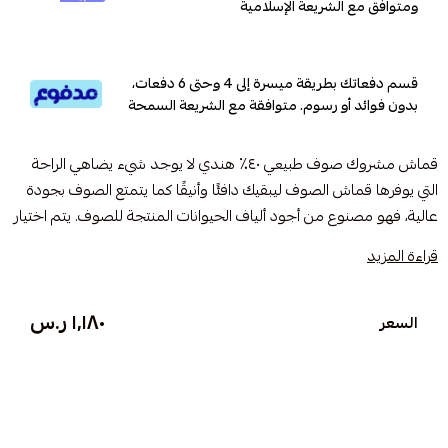
ومتوافق مع الشريعة الإسلامية
قسم دفعاتك بطريقة ميسرة إلى 4 وحتى 6 دفعات،
بدون فوائد أو رسوم. متوافقة مع الشريعة السمحة
قماش مشروك صوف طبيعي ٤٠٪؜ هندي لا يوجد شيء يضاهي الراحة
التي يوفرها قماش الصوف ليبقيك دافئًا وأنيقًا كما يتمتع الصوف بجودة
عالية، فهو مصنوع من أجود ألياف الحيوانات المنتجة للصوف. يتم اختيار
هذه الألياف بعناية لنعومتها ومتانتها وخصائصها العازلة، مما ينتج عنه
قراءة المزيد
نسيج فائق الجودة والأداء مقارنة بالصوف العادي
١٬١٨٠ ر.س
السعر