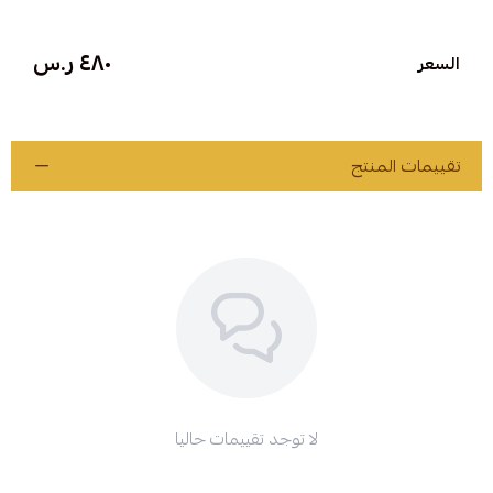
٤٨٠ ر.س
السعر
اسحب و افلت الملف هنا
استعراض
تقييمات المنتج
لا توجد تقييمات حاليا