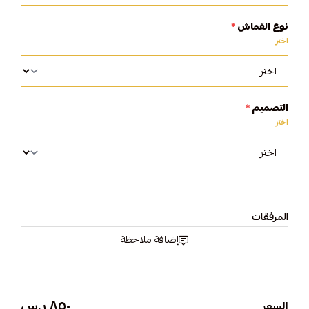
نوع القماش
*
اختر
التصميم
*
اختر
المرفقات
إضافة ملاحظة
٨٥٠ ر.س
السعر