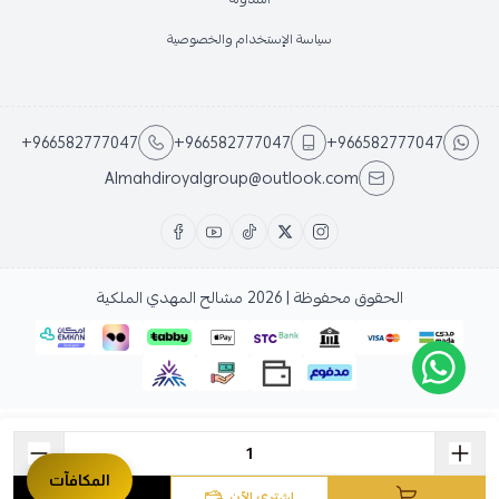
سياسة الإستخدام والخصوصية
+966582777047
+966582777047
+966582777047
Almahdiroyalgroup@outlook.com
الحقوق محفوظة | 2026
مشالح المهدي الملكية
المكافآت
اشتري الآن