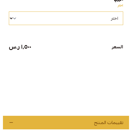
اختر
١٬٥٠٠ ر.س
السعر
تقييمات المنتج