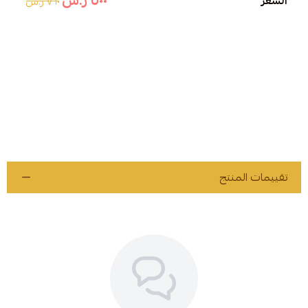
٥٠٠ ر.س
السعر
٧٦٠ ر.س
لا تفوت الفرصة
اطلب الآن عطر وشماغ كلاسيك وتمتع بأناقة أصيلة وجودة لا تضاهى مع
خدمة توصيل سريعة وآمنة.
تقييمات المنتج