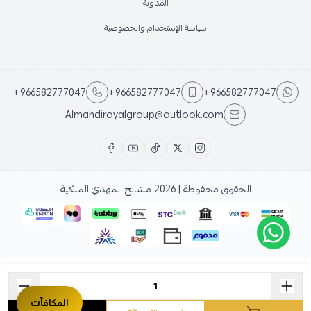
المدونة
سياسة الإستخدام والخصوصية
+966582777047
+966582777047
+966582777047
Almahdiroyalgroup@outlook.com
الحقوق محفوظة | 2026
مشالح المهدي الملكية
المكافآت