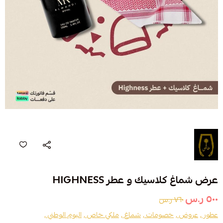
عرض شماغ كلاسيك و عطر HIGHNESS
٥٠٠ ر.س
٧٦٠ ر.س
عطور ,
عروض ,
خصومات ,
شماغ ,
ملكي خاص ,
اليوم الوطني ,