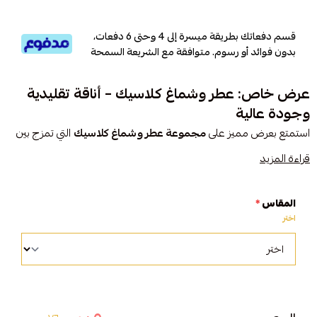
قسم دفعاتك بطريقة ميسرة إلى 4 وحتى 6 دفعات،
بدون فوائد أو رسوم. متوافقة مع الشريعة السمحة
عرض خاص: عطر وشماغ كلاسيك – أناقة تقليدية
وجودة عالية
استمتع بعرض مميز على
مجموعة عطر وشماغ كلاسيك
التي تمزج بين
رائحة فاخرة وتصميم شماغ كلاسيكي يعكس الأصالة والذوق الرفيع. مثالي
قراءة المزيد
لإطلالة مميزة في كل مناسبة.
المقاس
*
المميزات:
اختر
عطر برائحة جذابة تدوم طويلاً
شماغ كلاسيكي بتصميم أنيق ونقشة تقليدية
خامات عالية الجودة وخياطة متقنة
مناسب للاستخدام اليومي والمناسبات الخاصة
عرض خاص بسعر مغري لفترة محدودة