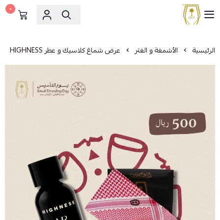
٠
مشالح المهدي الملكية
الرئيسية
الأشمغة و الغتر
عرض شماغ كلاسيك و عطر HIGHNESS