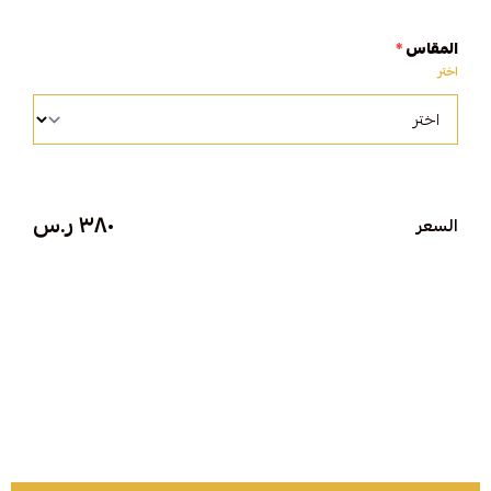
المقاس
*
اطلبه الآن و تميز بحضورك الفخم مع "مشالح المهدي الملكية "
اختر
٣٨٠ ر.س
السعر