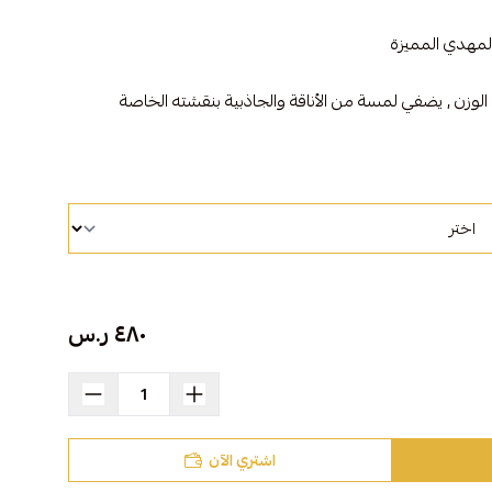
لمهدي المميزة
الوزن , يضفي لمسة من الأناقة والجاذبية بنقشته الخاصة
يزية مصنوع من القطن ١٠٠٪؜
مشالح المهدي الملكية "
٤٨٠ ر.س
اشتري الآن