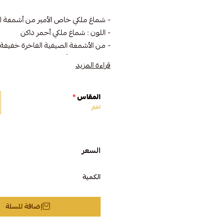
- شماغ ملكي خاص الأمير من أشمغة ا
- اللون : شماغ ملكي أحمر داكن
- من الأشمغة الصيفية الفاخرة خفيفة 
- شماغ اصلي بأعلى معايير الجودة الانجل
قراءة المزيد
اطلبه الآن و تميز بحضورك الفخم مع "
المقاس
*
اختر
السعر
الكمية
إضافة للسلة