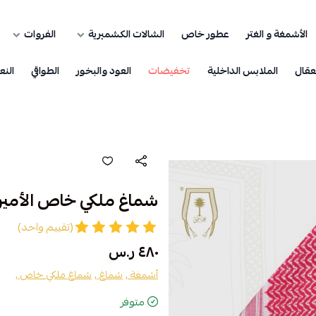
الأشمغة و الغتر
عطور خاص
الشالات الكشميرية
الفروات
عقال
الملابس الداخلية
تخفيضات
العود والبخور
الطواقي
النع
شماغ ملكي خاص الأمير
(تقييم واحد)
٤٨٠ ر.س
أشمغة ,
شماغ ,
شماغ ملكي خاص ,
متوفر