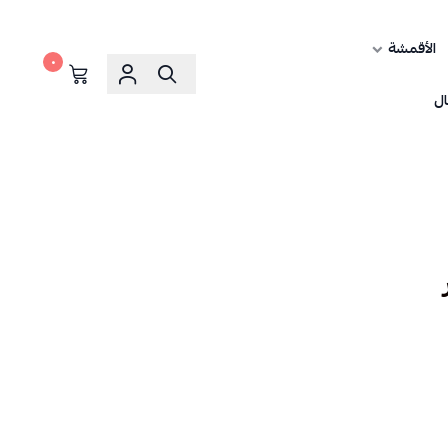
الأقمشة
٠
ال