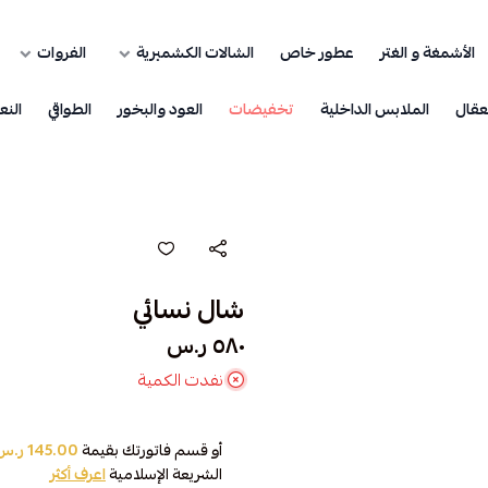
الأشمغة و الغتر
عطور خاص
الشالات الكشميرية
الفروات
عقال
الملابس الداخلية
تخفيضات
العود والبخور
الطواقي
النع
شال نسائي
٥٨٠ ر.س
نفدت الكمية
أو قسم فاتورتك بقيمة
145.00 ر.س
الشريعة الإسلامية
اعرف أكثر