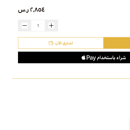
٢٬٨٥٤ ر.س
اشتري الآن