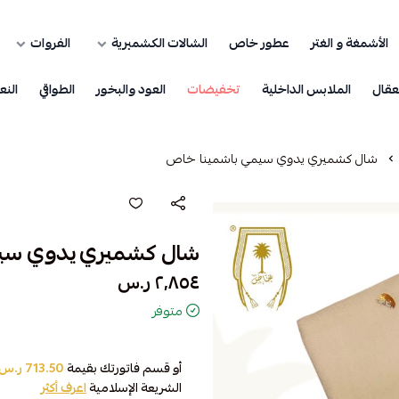
الأشمغة و الغتر
عطور خاص
الشالات الكشميرية
الفروات
عقال
الملابس الداخلية
تخفيضات
العود والبخور
الطواقي
النع
شال كشميري يدوي سيمي باشمينا خاص
شال كشميري يدوي سي
٢٬٨٥٤ ر.س
متوفر
أو قسم فاتورتك بقيمة
713.50 ر.س
الشريعة الإسلامية
اعرف أكثر