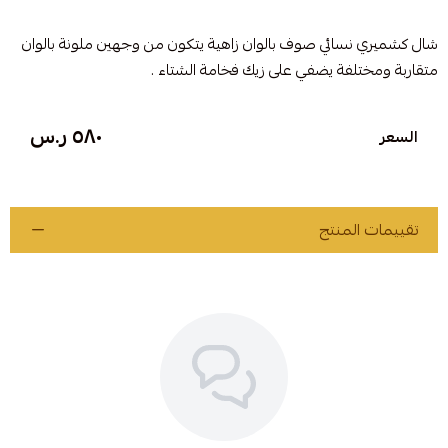
شال كشميري نسائي صوف بالوان زاهية يتكون من وجهين ملونة بالوان
متقاربة ومختلفة يضفي على زيك فخامة الشتاء .
٥٨٠ ر.س
السعر
تقييمات المنتج