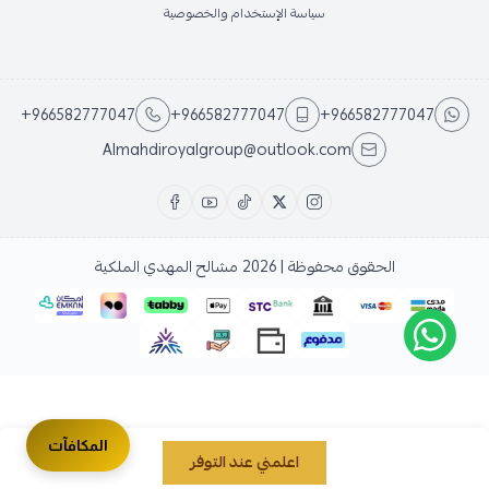
سياسة الإستخدام والخصوصية
+966582777047
+966582777047
+966582777047
Almahdiroyalgroup@outlook.com
الحقوق محفوظة | 2026
مشالح المهدي الملكية
المكافآت
اعلمني عند التوفر