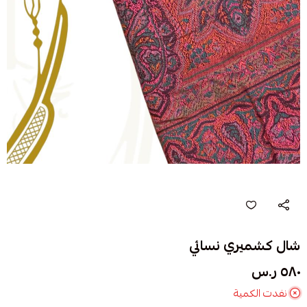
شال كشميري نسائي
٥٨٠ ر.س
نفدت الكمية