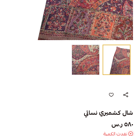
شال كشميري نسائي
٥٨٠ ر.س
نفدت الكمية