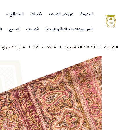
المدونة
عروض الصيف
بكجات
المشالح
مشالح المهدي الملكية
المجموعات الخاصة و الهدايا
فضيات
السبح
ال
الرئيسية
الشالات الكشميرية
شالات نسائية
شال كشميري نس