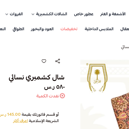
الأشمغة و الغتر
عطور خاص
الشالات الكشميرية
الفروات
عقال
الملابس الداخلية
تخفيضات
العود والبخور
الطواقي
النع
ائي
شال كشميري نسائي
٥٨٠ ر.س
نفدت الكمية
أو قسم فاتورتك بقيمة
145.00 ر.س
الشريعة الإسلامية
اعرف أكثر