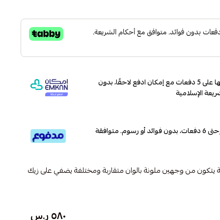
وقسّمها على 5 دفعات مع إمكان ادفع لاحقًا، بدون
ريعة الإسلامية
قسم دفعاتك بطريقة ميسرة إلى 4 وحتى 6 دفعات، بدون فوائد أو رسوم. متوافقة
 يتكون من وجهين ملونة بالوان متقاربة ومختلفة يضفي على زيك
٥٨٠ ر.س