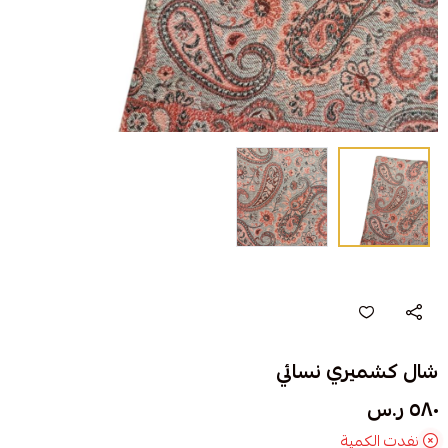
شال كشميري نسائي
٥٨٠ ر.س
نفدت الكمية