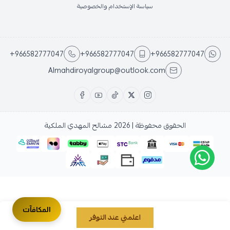
سياسة الإستخدام والخصوصية
+966582777047
+966582777047
+966582777047
Almahdiroyalgroup@outlook.com
الحقوق محفوظة | 2026
مشالح المهدي الملكية
المكافآت
اعلمني عند التوفر