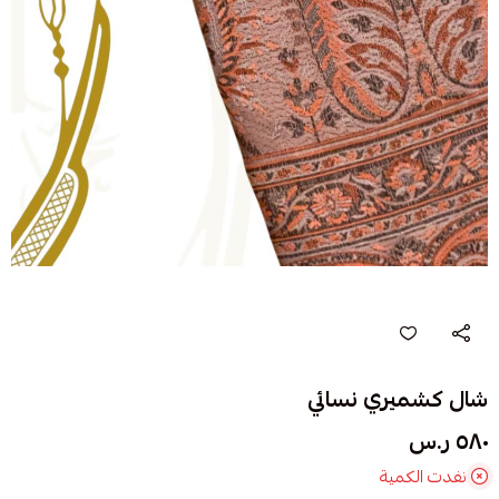
شال كشميري نسائي
٥٨٠ ر.س
نفدت الكمية