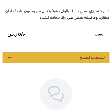
شال كشميري نسائي صوف بالوان زاهية يتكون من وجهين ملونة بالوان
متقاربة ومختلفة يضفي على زيك فخامة الشتاء .
٥٨٠ ر.س
السعر
تقييمات المنتج