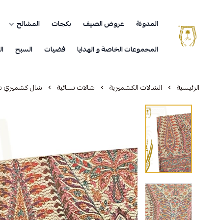
المدونة
عروض الصيف
بكجات
المشالح
مشالح المهدي الملكية
المجموعات الخاصة و الهدايا
فضيات
السبح
ال
الرئيسية
الشالات الكشميرية
شالات نسائية
شال كشميري نس