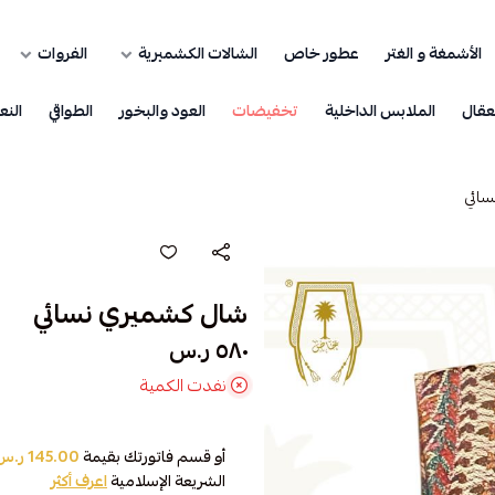
الأشمغة و الغتر
عطور خاص
الشالات الكشميرية
الفروات
عقال
الملابس الداخلية
تخفيضات
العود والبخور
الطواقي
النع
ائي
شال كشميري نسائي
٥٨٠ ر.س
نفدت الكمية
أو قسم فاتورتك بقيمة
145.00 ر.س
الشريعة الإسلامية
اعرف أكثر