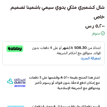
شال كشميري ملكي يدوي سيمي باشمينا تصميم
خاص
٥٬٢٠٠ ر.س
متوفر
اشترِ هذا المنتج بقيمة ٥٢٠٠
وقسّمها على 5 دفعات
مع إمكان ادفع لاحقًا، بدون فوائد أو رسوم تأخير
ومتوافق مع الشريعة الإسلامية
قسم دفعاتك بطريقة ميسرة إلى 4 وحتى 6 دفعات،