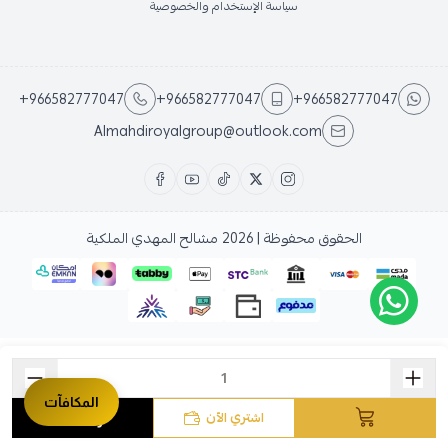
سياسة الإستخدام والخصوصية
+966582777047
+966582777047
+966582777047
Almahdiroyalgroup@outlook.com
الحقوق محفوظة | 2026
مشالح المهدي الملكية
المكافآت
اشتري الآن