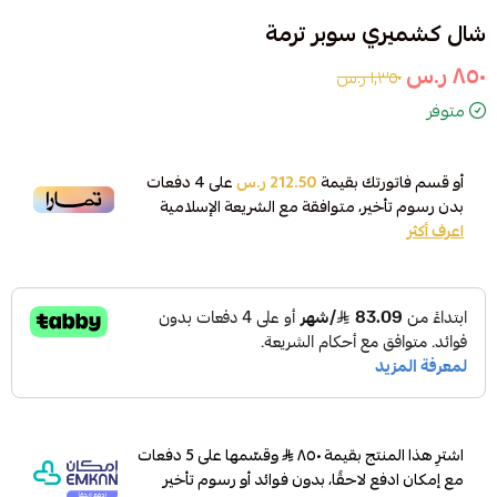
شال كشميري سوبر ترمة
٨٥٠ ر.س
١٬٣٥٠ ر.س
متوفر
أو قسم فاتورتك بقيمة
212.50 ر.س
على
4
دفعات
بدون رسوم تأخير، متوافقة مع الشريعة الإسلامية
اعرف أكثر
اشترِ هذا المنتج بقيمة ٨٥٠
وقسّمها على 5 دفعات
مع إمكان ادفع لاحقًا، بدون فوائد أو رسوم تأخير