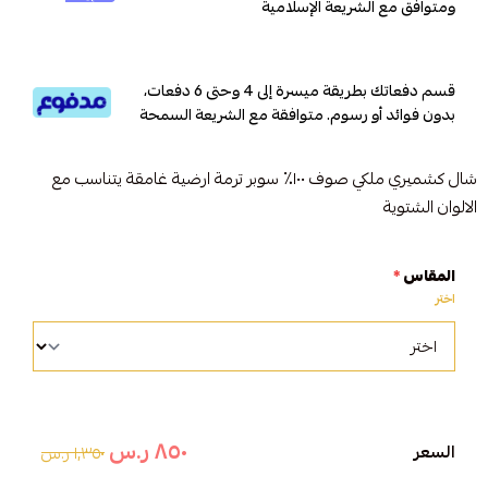
ومتوافق مع الشريعة الإسلامية
قسم دفعاتك بطريقة ميسرة إلى 4 وحتى 6 دفعات،
بدون فوائد أو رسوم. متوافقة مع الشريعة السمحة
شال كشميري ملكي صوف ١٠٠٪؜ سوبر ترمة ارضية غامقة يتناسب مع
الالوان الشتوية
المقاس
*
اختر
٨٥٠ ر.س
السعر
١٬٣٥٠ ر.س