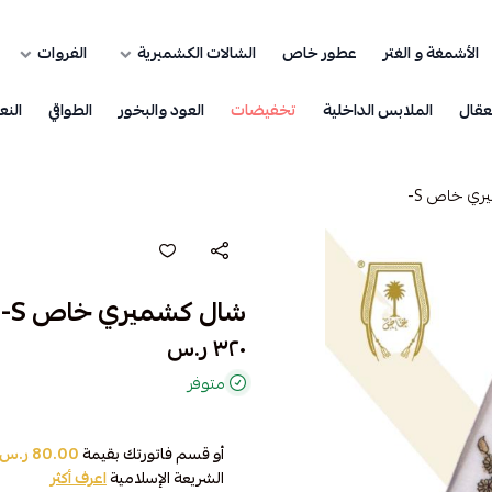
الأشمغة و الغتر
عطور خاص
الشالات الكشميرية
الفروات
عقال
الملابس الداخلية
تخفيضات
العود والبخور
الطواقي
النع
ري خاص S-
شال كشميري خاص S-
٣٢٠ ر.س
متوفر
أو قسم فاتورتك بقيمة
80.00 ر.س
الشريعة الإسلامية
اعرف أكثر