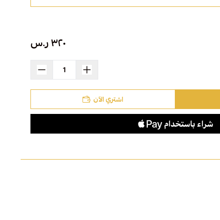
٣٢٠ ر.س
اشتري الآن