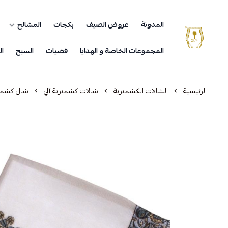
المدونة
عروض الصيف
بكجات
المشالح
مشالح المهدي الملكية
المجموعات الخاصة و الهدايا
فضيات
السبح
ال
الرئيسية
الشالات الكشميرية
شالات كشميرية آلي
شال كشمي