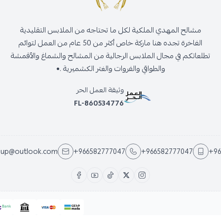
مشالح المهدي الملكية لكل ما تحتاجه من الملابس التقليدية
الفاخرة تجده هنا ماركة خاص أكثر من 50 عام من العمل لتوائم
تطلعاتكم في مجال الملابس الرجالية من المشالح والشماغ والأقمشة
والطواقي والفروات والغتر الكشميرية .•
وثيقة العمل الحر
FL-860534776
oup@outlook.com
+966582777047
+966582777047
+96