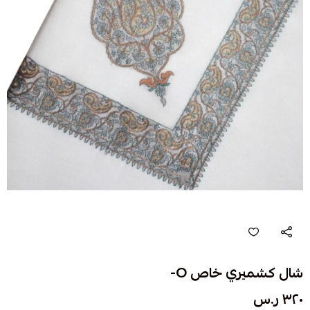
شال كشميري خاص O-
٣٢٠ ر.س