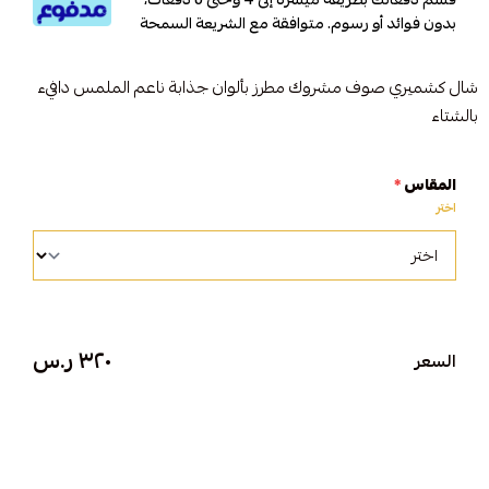
بدون فوائد أو رسوم. متوافقة مع الشريعة السمحة
شال كشميري صوف مشروك مطرز بألوان جذابة ناعم الملمس دافيء
بالشتاء
المقاس
*
اختر
٣٢٠ ر.س
السعر