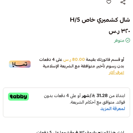
شال كشميري خاص H/5
٣٢٠ ر.س
متوفر
أو قسم فاتورتك بقيمة
80.00 ر.س
على
4
دفعات
بدون رسوم تأخير، متوافقة مع الشريعة الإسلامية
اعرف أكثر
اشترِ هذا المنتج بقيمة ٣٢٠
وقسّمها على 5 دفعات