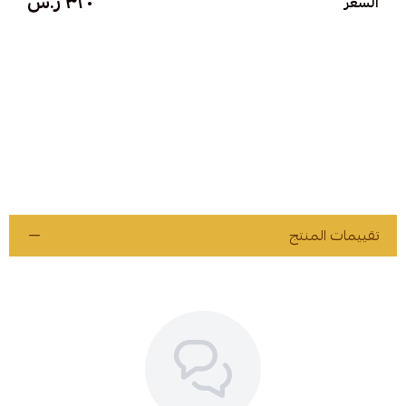
٣٢٠ ر.س
السعر
تقييمات المنتج