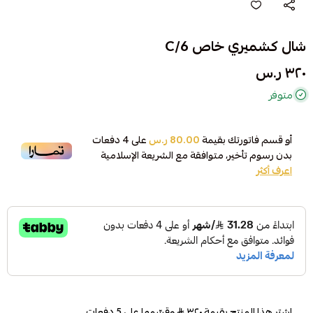
شال كشميري خاص C/6
٣٢٠ ر.س
متوفر
أو قسم فاتورتك بقيمة
80.00 ر.س
على
4
دفعات
بدون رسوم تأخير، متوافقة مع الشريعة الإسلامية
اعرف أكثر
اشترِ هذا المنتج بقيمة ٣٢٠
وقسّمها على 5 دفعات