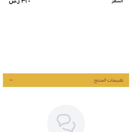
٣٢٠ ر.س
السعر
تقييمات المنتج