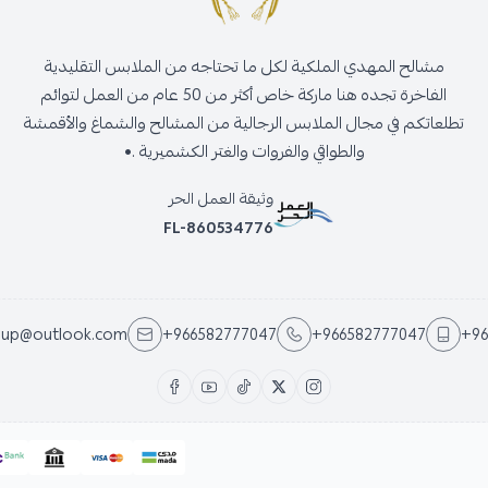
مشالح المهدي الملكية لكل ما تحتاجه من الملابس التقليدية
الفاخرة تجده هنا ماركة خاص أكثر من 50 عام من العمل لتوائم
تطلعاتكم في مجال الملابس الرجالية من المشالح والشماغ والأقمشة
والطواقي والفروات والغتر الكشميرية .•
وثيقة العمل الحر
FL-860534776
oup@outlook.com
+966582777047
+966582777047
+96