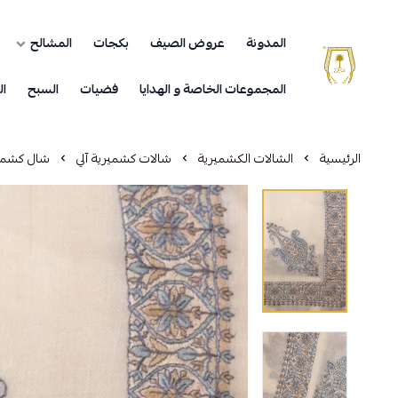
المدونة
عروض الصيف
بكجات
المشالح
مشالح المهدي الملكية
المجموعات الخاصة و الهدايا
فضيات
السبح
ال
الرئيسية
الشالات الكشميرية
شالات كشميرية آلي
شال كشمير