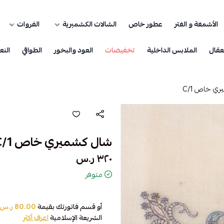
الأشمغة و الغتر
عطور خاص
الشالات الكشميرية
الفروات
عقال
الملابس الداخلية
تخفيضات
العود والبخور
الطواقي
النع
ي خاص C/1
شال كشميري خاص C/1
٣٢٠ ر.س
متوفر
أو قسم فاتورتك بقيمة
80.00 ر.س
الشريعة الإسلامية
اعرف أكثر