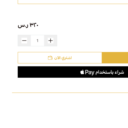
٣٢٠ ر.س
اشتري الآن