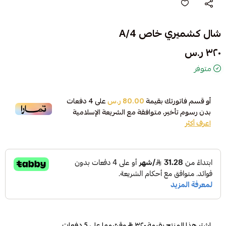
شال كشميري خاص A/4
٣٢٠ ر.س
متوفر
أو قسم فاتورتك بقيمة
80.00 ر.س
على
4
دفعات
بدون رسوم تأخير، متوافقة مع الشريعة الإسلامية
اعرف أكثر
اشترِ هذا المنتج بقيمة ٣٢٠
وقسّمها على 5 دفعات