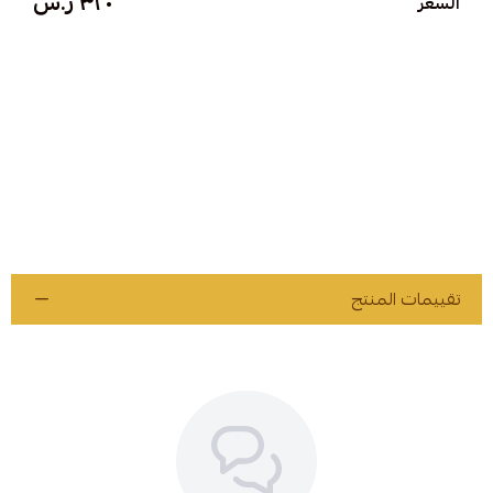
٣٢٠ ر.س
السعر
تقييمات المنتج