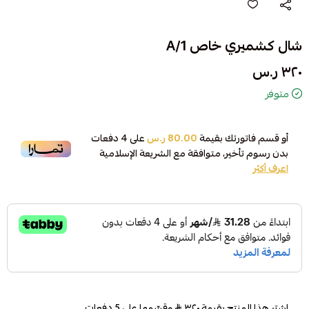
شال كشميري خاص A/1
٣٢٠ ر.س
متوفر
أو قسم فاتورتك بقيمة
80.00 ر.س
على
4
دفعات
بدون رسوم تأخير، متوافقة مع الشريعة الإسلامية
اعرف أكثر
اشترِ هذا المنتج بقيمة ٣٢٠
وقسّمها على 5 دفعات