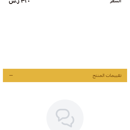
٣٢٠ ر.س
السعر
تقييمات المنتج