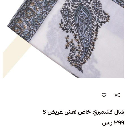
شال كشميري خاص نقش عريض S
٣٩٩ ر.س