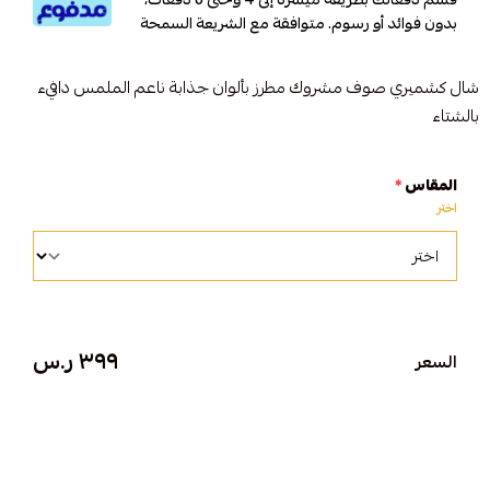
بدون فوائد أو رسوم. متوافقة مع الشريعة السمحة
شال كشميري صوف مشروك مطرز بألوان جذابة ناعم الملمس دافيء
بالشتاء
المقاس
*
اختر
٣٩٩ ر.س
السعر