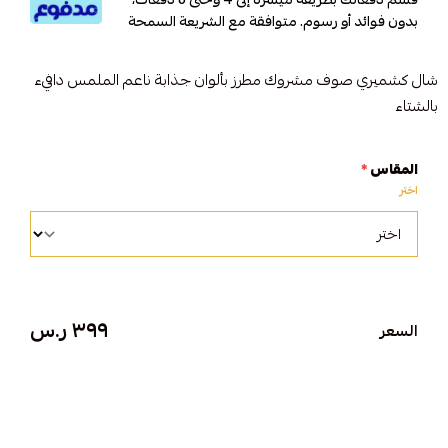
بدون فوائد أو رسوم. متوافقة مع الشريعة السمحة
شال كشميري صوف مشروك مطرز بألوان جذابة ناعم الملمس دافيء
بالشتاء
المقاس
*
اختر
٣٩٩ ر.س
السعر