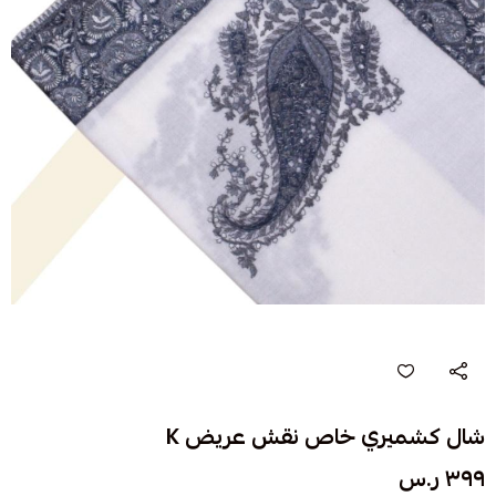
شال كشميري خاص نقش عريض K
٣٩٩ ر.س