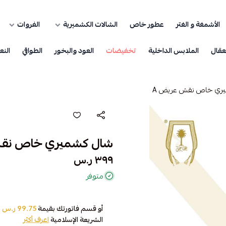
الأشمغة و الغتر
عطور خاص
الشالات الكشميرية
الفروات
عقال
الملابس الداخلية
تخفيضات
العود والبخور
الطواقي
النع
ري خاص نقش عريض A
شال كشميري خاص نقش
٣٩٩ ر.س
متوفر
أو قسم فاتورتك بقيمة
99.75 ر.س
ع
الشريعة الإسلامية
اعرف أكثر