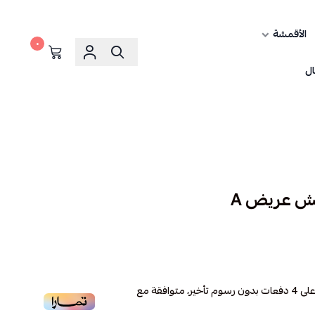
الأقمشة
٠
ال
 عريض A
لى
4
دفعات بدون رسوم تأخير، متوافقة مع