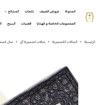
المدونة
عروض الصيف
بكجات
المشالح
مشالح المهدي الملكية
المجموعات الخاصة و الهدايا
فضيات
السبح
ال
الرئيسية
الشالات الكشميرية
شالات كشميرية آلي
شال كشمي