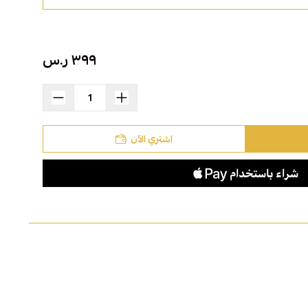
٣٩٩ ر.س
اشتري الآن