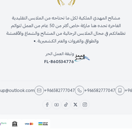
مشالح المهدي الملكية لكل ما تحتاجه من الملابس التقليدية
الفاخرة تجده هنا ماركة خاص أكثر من 50 عام من العمل لتوائم
تطلعاتكم في مجال الملابس الرجالية من المشالح والشماغ والأقمشة
والطواقي والفروات والغتر الكشميرية .•
وثيقة العمل الحر
FL-860534776
oup@outlook.com
+966582777047
+966582777047
+96