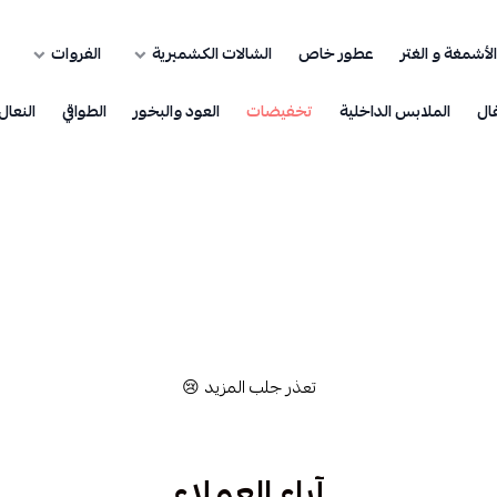
الأشمغة و الغتر
عطور خاص
الشالات الكشميرية
الفروات
ال
الملابس الداخلية
تخفيضات
العود والبخور
الطواقي
النعال
تعذر جلب المزيد 😢
آراء العملاء