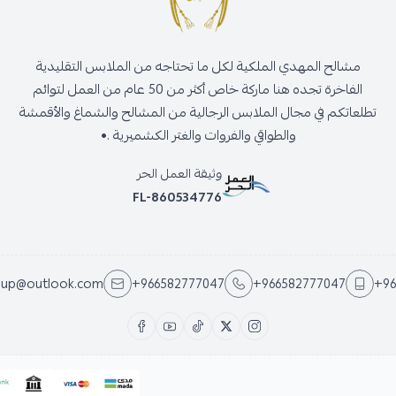
مشالح المهدي الملكية لكل ما تحتاجه من الملابس التقليدية
الفاخرة تجده هنا ماركة خاص أكثر من 50 عام من العمل لتوائم
تطلعاتكم في مجال الملابس الرجالية من المشالح والشماغ والأقمشة
والطواقي والفروات والغتر الكشميرية .•
وثيقة العمل الحر
FL-860534776
oup@outlook.com
+966582777047
+966582777047
+96