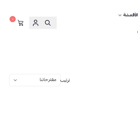
الأقمشة
٠
ترتيب