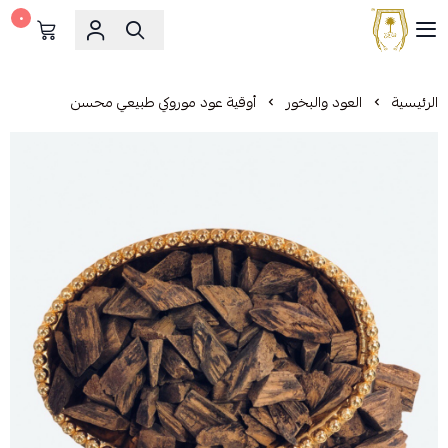
٠
مشالح المهدي الملكية
الرئيسية
العود والبخور
أوقية عود موروكي طبيعي محسن