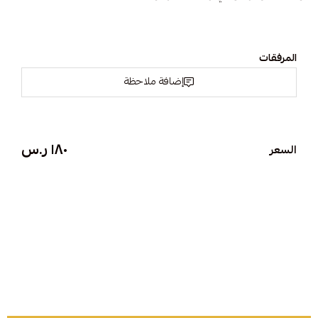
المرفقات
إضافة ملاحظة
١٨٠ ر.س
السعر